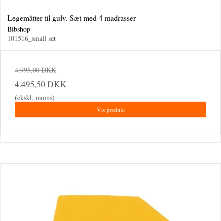
Legemåtter til gulv. Sæt med 4 madrasser
Bibshop
101516_small set
4.995,00 DKK
4.495,50 DKK
(ekskl. moms)
Vis produkt