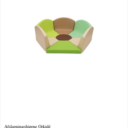
Afslapningshjørne Orkidé