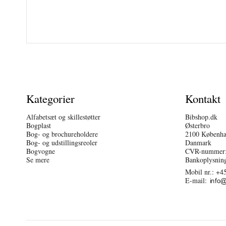
Kategorier
Kontakt
Alfabetsæt og skillestøtter
Bibshop.dk
Bogplast
Østerbro
Bog- og brochureholdere
2100 Københ
Bog- og udstillingsreoler
Danmark
Bogvogne
CVR-nummer:
Se mere
Bankoplysnin
Mobil nr.:
+45
E-mail
: