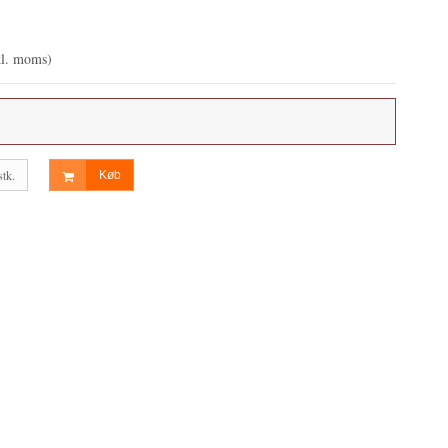
kl. moms)
stk.
Køb