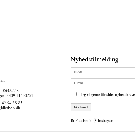
Nyhedstilmelding
avn
 35600558
Jeg vil gerne tilmeldes nyhedsbrev
ger: 3409 11490751
 42 94 38 85
Godkend
Facebook
Instagram