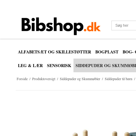
ALFABETSÆT OG SKILLESTØTTER
BOGPLAST
BOG-
LEG & LÆR
SENSORISK
SIDDEPUDER OG SKUMMØB
Forside
/
Produktoversigt
/
Siddepuder og Skummøbler
/
Siddepuder til børn
/