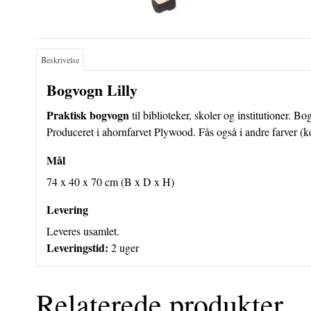
Beskrivelse
Bogvogn Lilly
Praktisk bogvogn
til biblioteker, skoler og institutioner. 
Produceret i ahornfarvet Plywood. Fås også i andre farver (ko
Mål
74 x 40 x 70 cm (B x D x H)
Levering
Leveres usamlet.
Leveringstid:
2 uger
Relaterede produkter