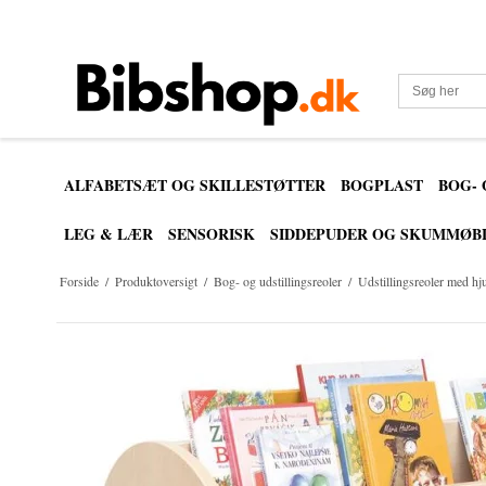
ALFABETSÆT OG SKILLESTØTTER
BOGPLAST
BOG-
LEG & LÆR
SENSORISK
SIDDEPUDER OG SKUMMØB
Forside
/
Produktoversigt
/
Bog- og udstillingsreoler
/
Udstillingsreoler med hju