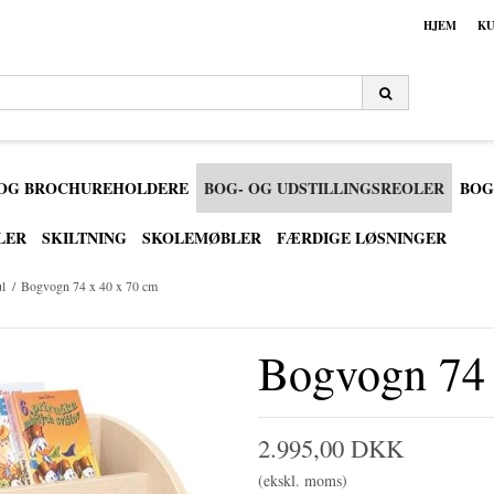
HJEM
KU
 OG BROCHUREHOLDERE
BOG- OG UDSTILLINGSREOLER
BOG
LER
SKILTNING
SKOLEMØBLER
FÆRDIGE LØSNINGER
l
/
Bogvogn 74 x 40 x 70 cm
Bogvogn 74 
2.995,00 DKK
(ekskl. moms)