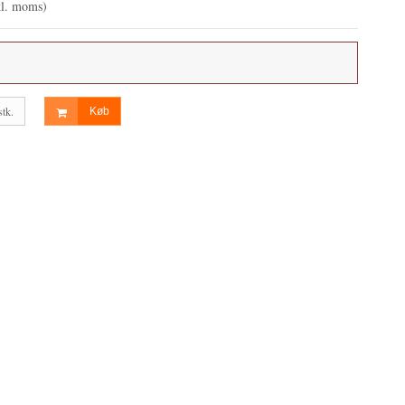
kl. moms)
stk.
Køb