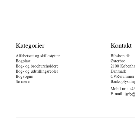
Kategorier
Kontakt
Alfabetsæt og skillestøtter
Bibshop.dk
Bogplast
Østerbro
Bog- og brochureholdere
2100 Københ
Bog- og udstillingsreoler
Danmark
Bogvogne
CVR-nummer:
Se mere
Bankoplysnin
Mobil nr.:
+45
E-mail
: